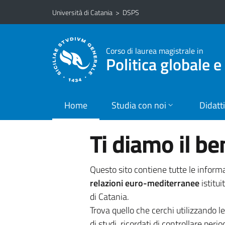
Vai al contenuto principale
Vai al menu di navigazione
Università di Catania
>
DSPS
Corso di laurea magistrale in
Politica globale 
Home
Studia con noi
Didatt
Ti diamo il b
Questo sito contiene tutte le informa
relazioni euro-mediterranee
istitui
di Catania.
Trova quello che cerchi utilizzando l
di studi, ricordati di controllare perio