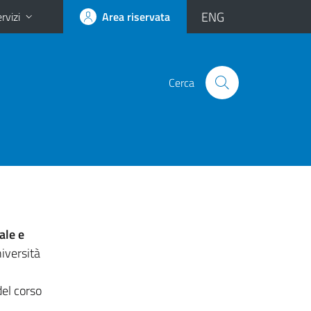
ENG
rvizi
Area riservata
Cerca
ale e
iversità
del corso