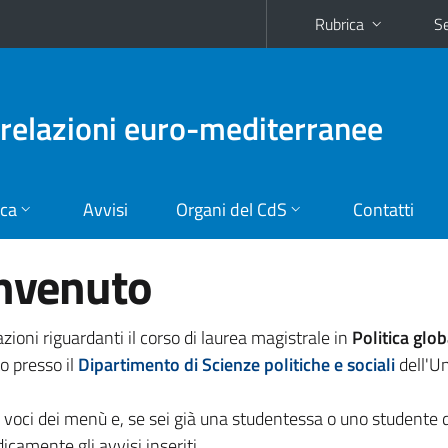
Rubrica
Se
e relazioni euro-mediterranee
ica
Avvisi
Organi del CdS
Contatti
envenuto
zioni riguardanti il corso di laurea magistrale in
Politica glob
to presso il
Dipartimento di Scienze politiche e sociali
dell'Un
e voci dei menù e, se sei già una studentessa o uno studente 
dicamente gli avvisi inseriti.