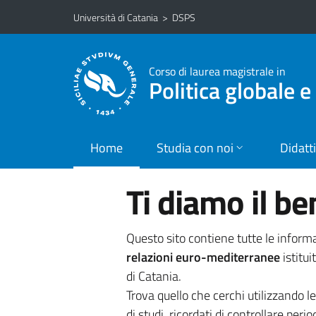
Vai al contenuto principale
Vai al menu di navigazione
Università di Catania
>
DSPS
Corso di laurea magistrale in
Politica globale 
Home
Studia con noi
Didatt
Ti diamo il b
Questo sito contiene tutte le informa
relazioni euro-mediterranee
istitui
di Catania.
Trova quello che cerchi utilizzando l
di studi, ricordati di controllare perio