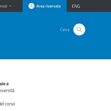
ENG
rvizi
Area riservata
Cerca
ale e
iversità
del corso