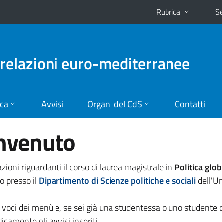
Rubrica
Se
e relazioni euro-mediterranee
ica
Avvisi
Organi del CdS
Contatti
envenuto
zioni riguardanti il corso di laurea magistrale in
Politica glob
to presso il
Dipartimento di Scienze politiche e sociali
dell'Un
e voci dei menù e, se sei già una studentessa o uno studente 
dicamente gli avvisi inseriti.