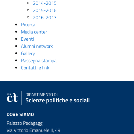
2014-2015
2015-2016
2016-2017
Ricerca
Media center
Eventi
Alumni network
Gallery
Rassegna stampa
Contatti e link
DIPARTIMENTO DI
Scienze politiche e sociali
DOVE SIAMO
Palazzo Pedagaggi
Via Vittorio Emanuele II, 49