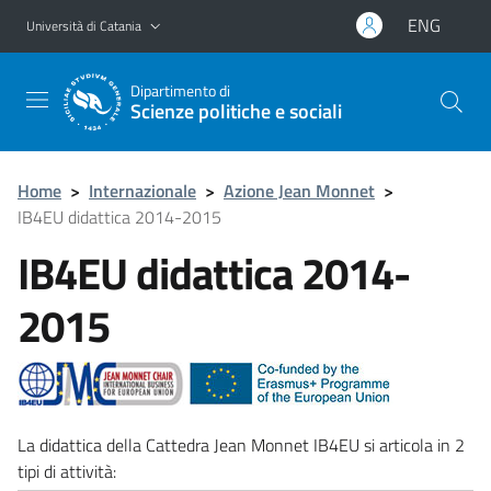
Vai al contenuto principale
Vai al menu di navigazione
ENG
Università di Catania
Dipartimento di
Scienze politiche e sociali
Home
>
Internazionale
>
Azione Jean Monnet
>
IB4EU didattica 2014-2015
IB4EU didattica 2014-
2015
La didattica della Cattedra Jean Monnet IB4EU si articola in 2
tipi di attività: