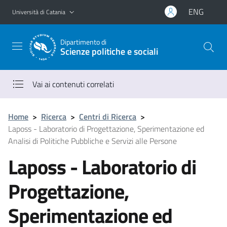
Vai al contenuto principale
Vai al menu di navigazione
ENG
Università di Catania
Dipartimento di
Scienze politiche e sociali
Vai ai contenuti correlati
Home
>
Ricerca
>
Centri di Ricerca
>
Laposs - Laboratorio di Progettazione, Sperimentazione ed
Analisi di Politiche Pubbliche e Servizi alle Persone
Laposs - Laboratorio di
Progettazione,
Sperimentazione ed