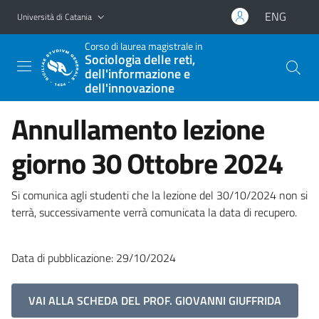
Vai al contenuto principale
Vai al menu di navigazione
ENG
Università di Catania
Corso di laurea magistrale in
Sociologia delle reti,
dell'informazione e
dell'innovazione
Annullamento lezione
giorno 30 Ottobre 2024
Si comunica agli studenti che la lezione del 30/10/2024 non si
terrà, successivamente verrà comunicata la data di recupero.
Data di pubblicazione: 29/10/2024
VAI ALLA SCHEDA DEL PROF. GIOVANNI GIUFFRIDA