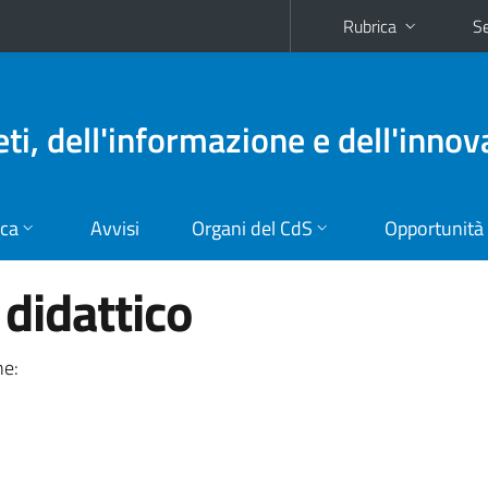
Rubrica
Se
eti, dell'informazione e dell'inno
ica
Avvisi
Organi del CdS
Opportunità
didattico
ne: