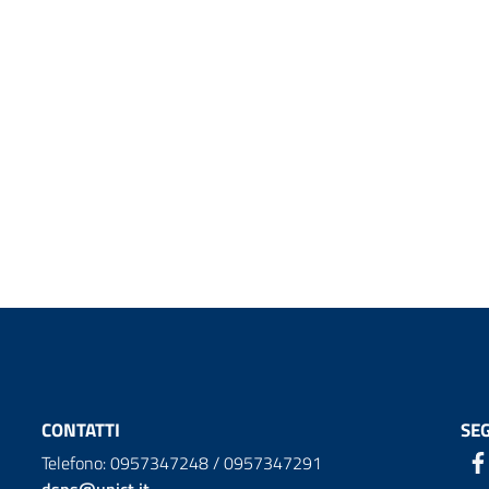
CONTATTI
SEG
Telefono: 0957347248 / 0957347291