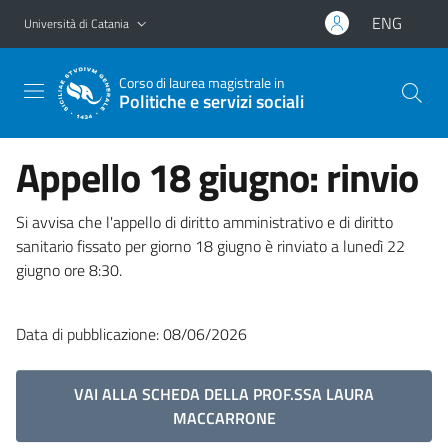
Vai al contenuto principale
Vai al menu di navigazione
ENG
Università di Catania
Corso di laurea magistrale in
Politiche e servizi sociali
Appello 18 giugno: rinvio
Si avvisa che l'appello di diritto amministrativo e di diritto
sanitario fissato per giorno 18 giugno è rinviato a lunedì 22
giugno ore 8:30.
Data di pubblicazione: 08/06/2026
VAI ALLA SCHEDA DELLA PROF.SSA LAURA
MACCARRONE