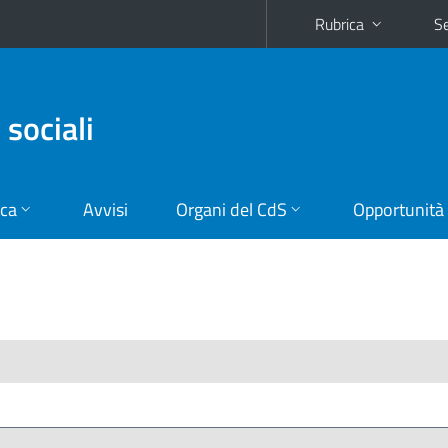
Rubrica
Se
 sociali
ica
Avvisi
Organi del CdS
Opportunità