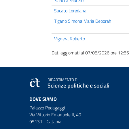
Sciacca Fabrizio
Sucato Loredana
Tigano Simona Maria Deborah
Vignera Roberto
Dati aggiornati al 07/08/2026 ore 12:56
DIPARTIMENTO DI
Scienze politiche e sociali
DOVE SIAMO
Palazzo Pedagaggi
Via Vittorio Emanuele II, 49
95131 - Catania