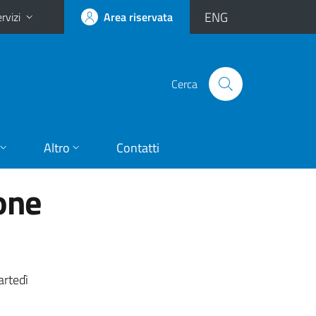
ENG
rvizi
Area riservata
Cerca
Altro
Contatti
one
artedì