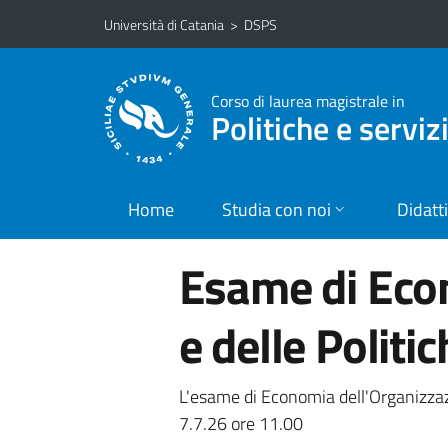
Vai al contenuto principale
Vai al menu di navigazione
Università di Catania
>
DSPS
Corso di laurea magistrale in
Politiche e servizi
Home
Studia con noi
Didatt
Esame di Eco
e delle Politi
L'esame di Economia dell'Organizzazi
7.7.26 ore 11.00