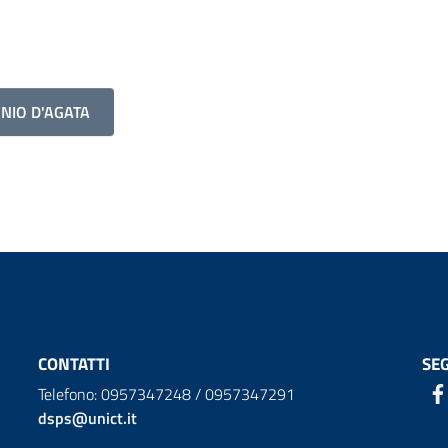
NIO D'AGATA
CONTATTI
SEG
Telefono: 0957347248 / 0957347291
dsps@unict.it