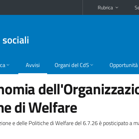
Rubrica
Se
 sociali
ica
Avvisi
Organi del CdS
Opportunità
nomia dell'Organizzazi
che di Welfare
one e delle Politiche di Welfare del 6.7.26 è posticipato a m