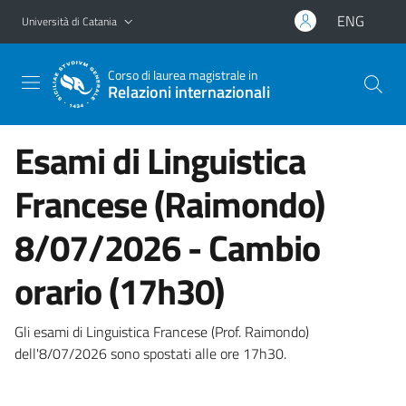
Vai al contenuto principale
Vai al menu di navigazione
ENG
Università di Catania
Corso di laurea magistrale in
Relazioni internazionali
Esami di Linguistica
Francese (Raimondo)
8/07/2026 - Cambio
orario (17h30)
Gli esami di Linguistica Francese (Prof. Raimondo)
dell'8/07/2026 sono spostati alle ore 17h30.