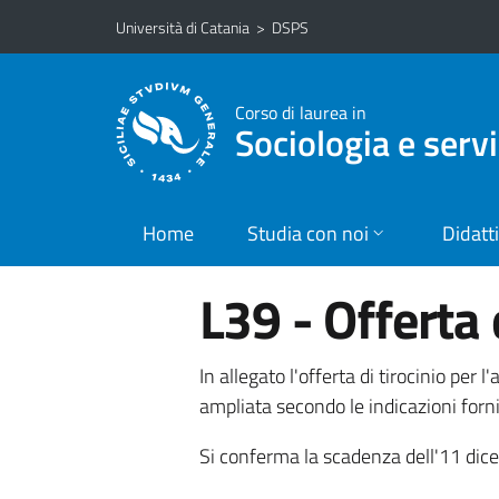
Vai al contenuto principale
Vai al menu di navigazione
Università di Catania
>
DSPS
Corso di laurea in
Sociologia e servi
Home
Studia con noi
Didatt
L39 - Offerta 
In allegato l'offerta di tirocinio per
ampliata secondo le indicazioni forni
Si conferma la scadenza dell'11 dice