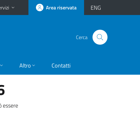
ENG
rvizi
Area riservata
Cerca
Altro
Contatti
6
uò essere