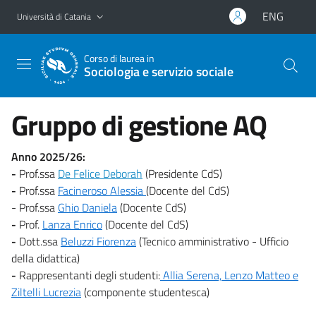
Vai al contenuto principale
Vai al menu di navigazione
ENG
Università di Catania
Corso di laurea in
Sociologia e servizio sociale
Gruppo di gestione AQ
Anno 2025/26:
-
Prof.ssa
De Felice Deborah
(Presidente CdS)
-
Prof.ssa
Facineroso Alessia
(Docente del CdS)
- Prof.ssa
Ghio Daniela
(Docente CdS)
-
Prof.
Lanza Enrico
(Docente del CdS)
-
Dott.ssa
Beluzzi Fiorenza
(Tecnico amministrativo - Ufficio
della didattica)
-
Rappresentanti degli studenti:
Allia Serena, Lenzo Matteo e
Ziltelli Lucrezia
(componente studentesca)