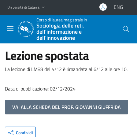
Vai al contenuto principale
Vai al menu di navigazione
ENG
Università di Catania
Corso di laurea magistrale in
Sociologia delle reti,
dell'informazione e
dell'innovazione
Lezione spostata
La lezione di LM88 del 4/12 è rimandata al 6/12 alle ore 10.
Data di pubblicazione: 02/12/2024
VAI ALLA SCHEDA DEL PROF. GIOVANNI GIUFFRIDA
Condividi