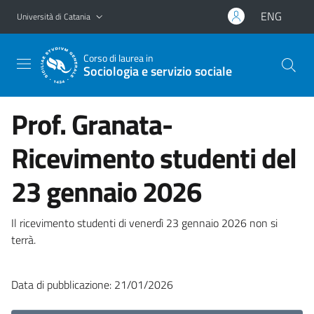
Vai al contenuto principale
Vai al menu di navigazione
ENG
Università di Catania
Corso di laurea in
Sociologia e servizio sociale
Prof. Granata-
Ricevimento studenti del
23 gennaio 2026
Il ricevimento studenti di venerdì 23 gennaio 2026 non si
terrà.
Data di pubblicazione: 21/01/2026