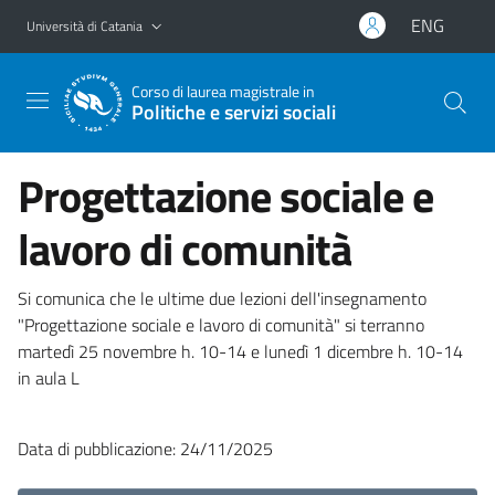
Vai al contenuto principale
Vai al menu di navigazione
ENG
Università di Catania
Corso di laurea magistrale in
Politiche e servizi sociali
Progettazione sociale e
lavoro di comunità
Si comunica che le ultime due lezioni dell'insegnamento
"Progettazione sociale e lavoro di comunità" si terranno
martedì 25 novembre h. 10-14 e lunedì 1 dicembre h. 10-14
in aula L
Data di pubblicazione: 24/11/2025