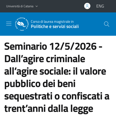
Vai al contenuto principale
Vai al menu di navigazione
ENG
Università di Catania
Corso di laurea magistrale in
Politiche e servizi sociali
Seminario 12/5/2026 -
Dall’agire criminale
all’agire sociale: il valore
pubblico dei beni
sequestrati o confiscati a
trent’anni dalla legge