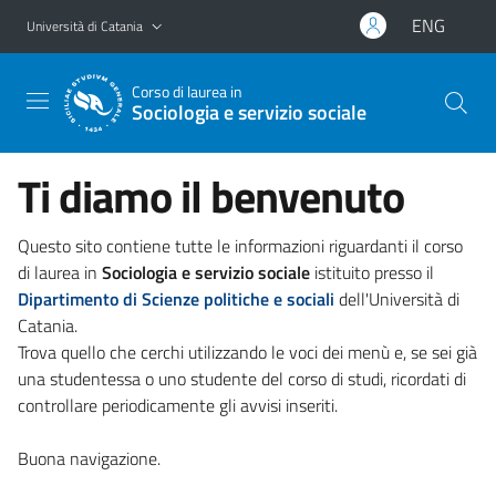
Vai al contenuto principale
Vai al menu di navigazione
ENG
Università di Catania
Corso di laurea in
Sociologia e servizio sociale
Ti diamo il benvenuto
Questo sito contiene tutte le informazioni riguardanti il corso
di laurea in
Sociologia e servizio sociale
istituito presso il
Dipartimento di Scienze politiche e sociali
dell'Università di
Catania.
Trova quello che cerchi utilizzando le voci dei menù e, se sei già
una studentessa o uno studente del corso di studi, ricordati di
controllare periodicamente gli avvisi inseriti.
Buona navigazione.