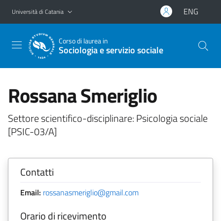
Vai al contenuto principale
Vai al menu di navigazione
ENG
Università di Catania
Corso di laurea in
Sociologia e servizio sociale
Rossana Smeriglio
Settore scientifico-disciplinare: Psicologia sociale
[PSIC-03/A]
Contatti
Email:
rossanasmeriglio@gmail.com
Orario di ricevimento