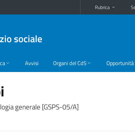
Rubrica
Se
zio sociale
ica
Avvisi
Organi del CdS
Opportunità
i
ologia generale [GSPS-05/A]