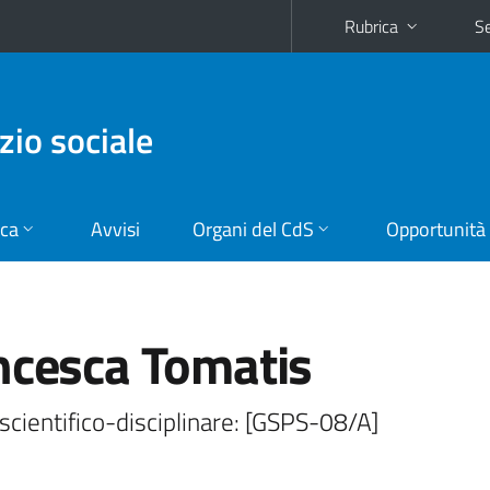
Rubrica
Se
zio sociale
ica
Avvisi
Organi del CdS
Opportunità
ncesca Tomatis
scientifico-disciplinare: [GSPS-08/A]