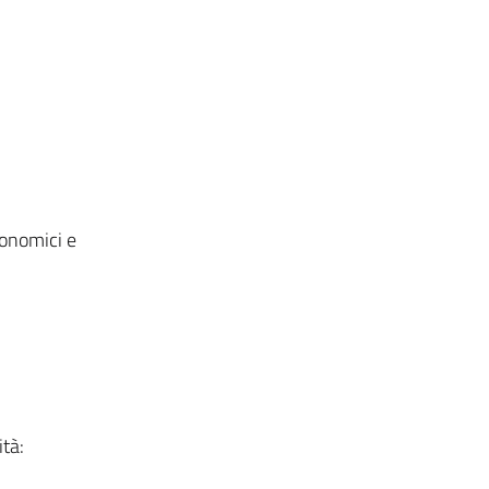
conomici e
ità: