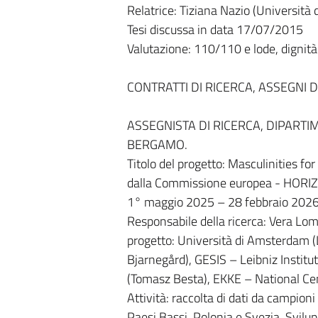
Relatrice: Tiziana Nazio (Università d
Tesi discussa in data 17/07/2015
Valutazione: 110/110 e lode, dignit
CONTRATTI DI RICERCA, ASSEGNI D
ASSEGNISTA DI RICERCA, DIPARTIM
BERGAMO.
Titolo del progetto: Masculinities 
dalla Commissione europea - H
1° maggio 2025 – 28 febbraio 202
Responsabile della ricerca: Vera Loma
progetto: Università di Amsterdam (Li
Bjarnegård), GESIS – Leibniz Institut
(Tomasz Besta), EKKE – National Cen
Attività: raccolta di dati da campioni
Paesi Bassi, Polonia e Svezia. Svilu