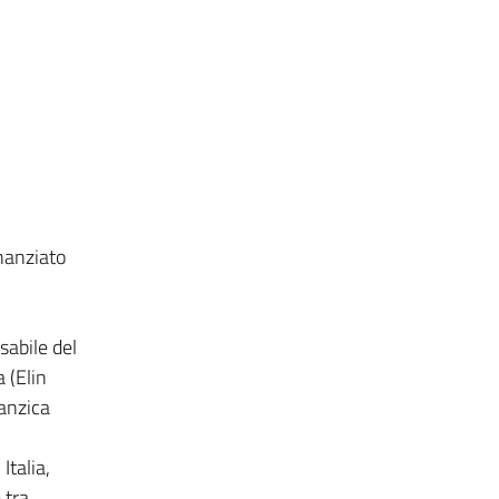
nanziato
sabile del
 (Elin
Danzica
Italia,
 tra