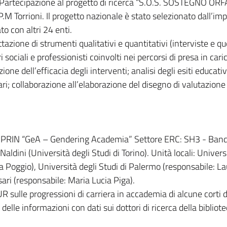
artecipazione al progetto di ricerca “S.O.S. SOSTEGNO ORF
P.M Torrioni. Il progetto nazionale è stato selezionato dall’im
to con altri 24 enti.
ttazione di strumenti qualitativi e quantitativi (interviste e qu
i sociali e professionisti coinvolti nei percorsi di presa in cari
ione dell’efficacia degli interventi; analisi degli esiti educativ
iari; collaborazione all’elaborazione del disegno di valutazione 
rca PRIN “GeA – Gendering Academia” Settore ERC: SH3 - Ban
ldini (Università degli Studi di Torino). Unità locali: Univers
a Poggio), Università degli Studi di Palermo (responsabile: La
sari (responsabile: Maria Lucia Piga).
R sulle progressioni di carriera in accademia di alcune corti d
 delle informazioni con dati sui dottori di ricerca della bibliot