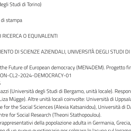
egli Studi di Torino)
à di stampa
I RICERCA O EQUIVALENTI
ENTO DI SCIENZE AZIENDALI, UNIVERSITÀ DEGLI STUDI DI
for the Future of European democracy (MEN4DEM). Progetto fi
ORIZON-CL2-2024-DEMOCRACY-01
6
zzi (Università degli Studi di Bergamo, unità locale). Respon
za Mügge). Altre unità locali coinvolte: Università di Uppsala
e for the Social Sciences (Alexia Katsanidou), Università di 
tre for Social Research (Theoni Stathopoulou).
 rappresentativi della popolazione adulta in Germania, Grecia, 
ppo di un nuovo questionario per colmare le lacune sul legame