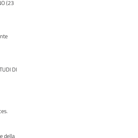
NO (23
onte
TUDI DI
ces.
e della