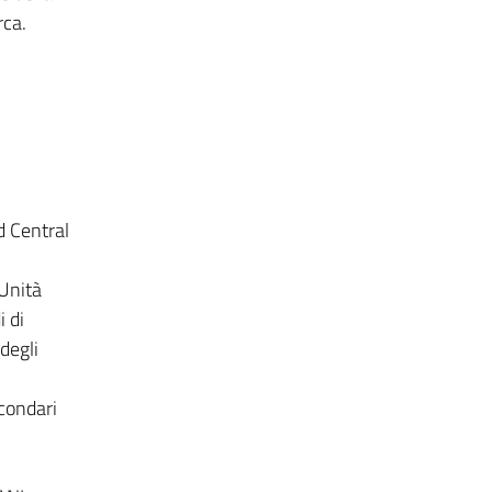
rca.
d Central
 Unità
i di
degli
econdari