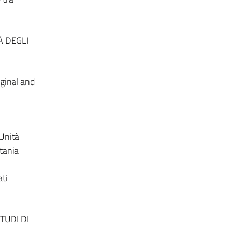
À DEGLI
rginal and
 Unità
atania
ati
TUDI DI