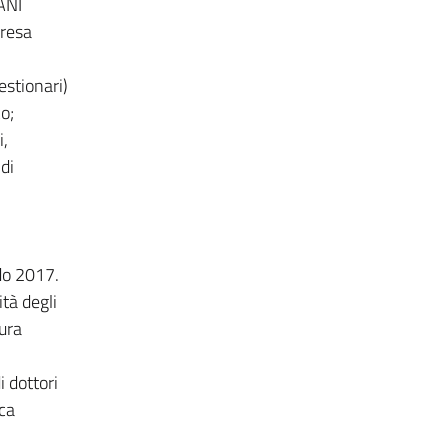
ANI
presa
estionari)
co;
i,
di
do 2017.
ità degli
ura
i dottori
eca