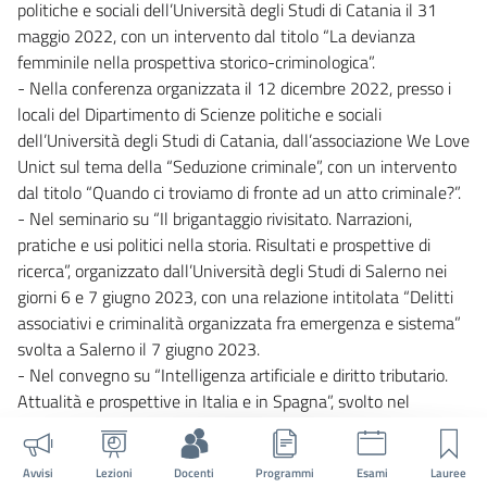
politiche e sociali dell’Università degli Studi di Catania il 31
maggio 2022, con un intervento dal titolo “La devianza
femminile nella prospettiva storico-criminologica”.
- Nella conferenza organizzata il 12 dicembre 2022, presso i
locali del Dipartimento di Scienze politiche e sociali
dell’Università degli Studi di Catania, dall’associazione We Love
Unict sul tema della “Seduzione criminale”, con un intervento
dal titolo “Quando ci troviamo di fronte ad un atto criminale?”.
- Nel seminario su “Il brigantaggio rivisitato. Narrazioni,
pratiche e usi politici nella storia. Risultati e prospettive di
ricerca”, organizzato dall’Università degli Studi di Salerno nei
giorni 6 e 7 giugno 2023, con una relazione intitolata “Delitti
associativi e criminalità organizzata fra emergenza e sistema”
svolta a Salerno il 7 giugno 2023.
- Nel convegno su “Intelligenza artificiale e diritto tributario.
Attualità e prospettive in Italia e in Spagna”, svolto nel
Dipartimento di Scienze politiche e sociali dell’Università degli
Studi di Catania il 12 aprile 2024, nella qualità di coordinatore
Avvisi
Lezioni
Docenti
Programmi
Esami
Lauree
del progetto di ricerca Re.Ne.Pro., nel cui ambito il convegno è