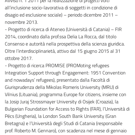
Avviso n. 1 2011 per la realizzazione di progetti volti
all’inclusione socio-lavorativa di soggetti in condizione di
disagio ed esclusione sociale) – periodo dicembre 2011 –
novembre 2013.
- Progetto di ricerca di Ateneo (Università di Catania) – FIR
2014, coordinato dalla prof.ssa Delia La Rocca, dal titolo
Consenso e autorità nella prospettiva della scienza giuridica.
Oltre l’interdisciplinarietà, attivo dal 15 giugno 2015 al 31
ottobre 2017.
- Progetto di ricerca PROMISE (PROMoting refugees
Integration Support through Engagement: 1951 Convention
and nowadays’ refugees), presentato dalla Facoltà di
Giurisprudenza della Mikolas Romeris University (MRU) di
Vilnius (Lituania), programma Europe for citizens, insieme con
la Josip Juraj Strossmayer University di Osijek (Croazia), la
Bulgarian Foundation for Access to Rights (FAR), l’Università di
Pécs (Ungheria), la London South Bank University (Gran
Bretagna) e l’Università degli Studi di Catania (responsabile
prof. Roberto M. Gennaro), con scadenza nel mese di gennaio