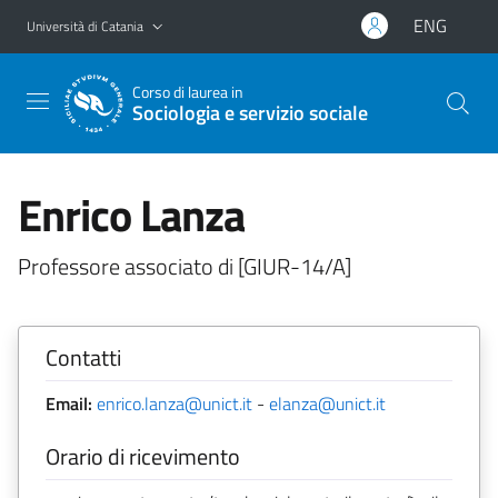
Vai al contenuto principale
Vai al menu di navigazione
ENG
Università di Catania
Corso di laurea in
Sociologia e servizio sociale
Enrico Lanza
Professore associato di [GIUR-14/A]
Contatti
Email:
enrico.lanza@unict.it
-
elanza@unict.it
Orario di ricevimento