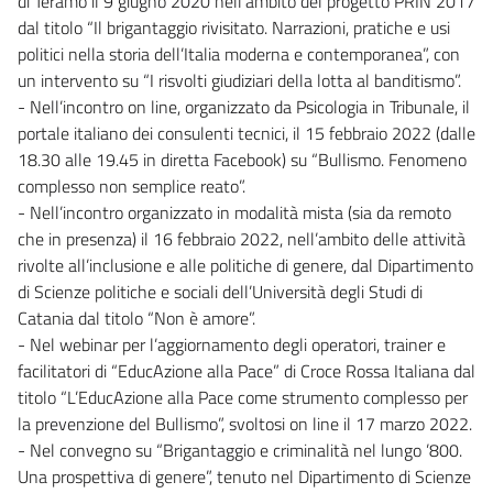
di Teramo il 9 giugno 2020 nell’ambito del progetto PRIN 2017
dal titolo “Il brigantaggio rivisitato. Narrazioni, pratiche e usi
politici nella storia dell’Italia moderna e contemporanea”, con
un intervento su “I risvolti giudiziari della lotta al banditismo”.
- Nell’incontro on line, organizzato da Psicologia in Tribunale, il
portale italiano dei consulenti tecnici, il 15 febbraio 2022 (dalle
18.30 alle 19.45 in diretta Facebook) su “Bullismo. Fenomeno
complesso non semplice reato”.
- Nell’incontro organizzato in modalità mista (sia da remoto
che in presenza) il 16 febbraio 2022, nell’ambito delle attività
rivolte all’inclusione e alle politiche di genere, dal Dipartimento
di Scienze politiche e sociali dell’Università degli Studi di
Catania dal titolo “Non è amore”.
- Nel webinar per l’aggiornamento degli operatori, trainer e
facilitatori di “EducAzione alla Pace” di Croce Rossa Italiana dal
titolo “L’EducAzione alla Pace come strumento complesso per
la prevenzione del Bullismo”, svoltosi on line il 17 marzo 2022.
- Nel convegno su “Brigantaggio e criminalità nel lungo ’800.
Una prospettiva di genere”, tenuto nel Dipartimento di Scienze