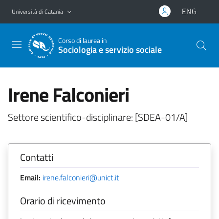
Vai al contenuto principale
Vai al menu di navigazione
ENG
Università di Catania
Corso di laurea in
Sociologia e servizio sociale
Irene Falconieri
Settore scientifico-disciplinare: [SDEA-01/A]
Contatti
Email:
irene.falconieri@unict.it
Orario di ricevimento