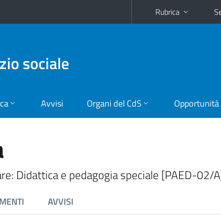
Rubrica
Se
zio sociale
ica
Avvisi
Organi del CdS
Opportunità
a
nare: Didattica e pedagogia speciale [PAED-02/A
MENTI
AVVISI