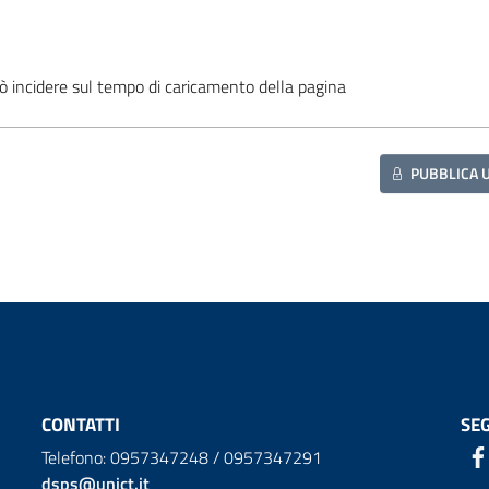
ò incidere sul tempo di caricamento della pagina
PUBBLICA 
CONTATTI
SEG
Telefono: 0957347248 / 0957347291
dsps@unict.it