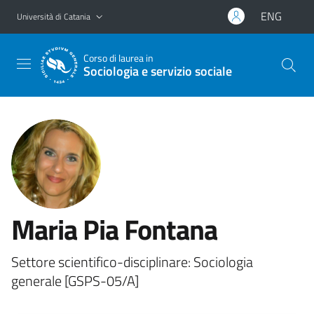
Vai al contenuto principale
Vai al menu di navigazione
ENG
Università di Catania
Corso di laurea in
Sociologia e servizio sociale
Maria Pia Fontana
Settore scientifico-disciplinare: Sociologia
generale [GSPS-05/A]