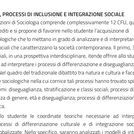
, PROCESSI DI INCLUSIONE E INTEGRAZIONE SOCIALE
tuzioni di Sociologia comprende complessivamente 12 CFU, q
editi e si propone di favorire nello studente l’acquisizione di
giche che lo mettano in grado di analizzare e di interpreta
ciali che caratterizzano la società contemporanea. Il primo, 3 
ciali, in una prospettiva interdisciplinare, itende offrire allo st
ad interpretare i processi di differenziazione e diseguaglianz
l quadro del tradizionale dibattito tra natura e cultura e fa
ie sociologiche nella cui cornice tali processi hanno trovato s
mi: diseguaglianza, stratificazione e classi sociali; processi di
za di genere, età e diseguaglianza; processi di differenziazio
ca.
llo studente le coordinate teoriche necessarie ad interp
cessi di differenziazione culturale e di integrazione soc
balizzate. Nello specifico, saranno analizzati i modelli di in