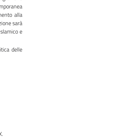
temporanea
imento alla
zione sarà
islamico e
tica delle
X.