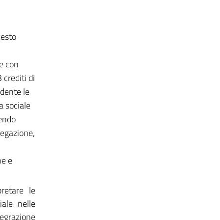
uesto
re con
crediti di
udente le
a sociale
cendo
piegazione,
ne e
retare le
iale nelle
tegrazione