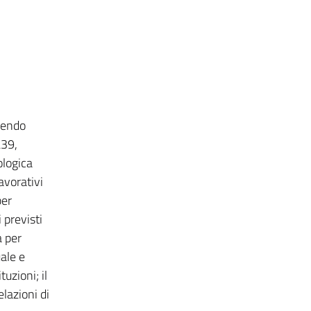
enendo
L39,
ologica
avorativi
per
 previsti
a per
uale e
tuzioni; il
lazioni di