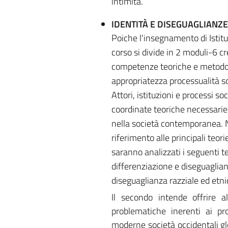
intimità.
IDENTITÀ E DISEGUAGLIANZE
Poiche l'insegnamento di Isti
corso si divide in 2 moduli-6 cr
competenze teoriche e metodolo
appropriatezza processualità so
Attori, istituzioni e processi so
coordinate teoriche necessarie 
nella società contemporanea. Ne
riferimento alle principali teor
saranno analizzati i seguenti te
differenziazione e diseguaglian
diseguaglianza razziale ed etni
Il secondo intende offrire a
problematiche inerenti ai pro
moderne società occidentali glo