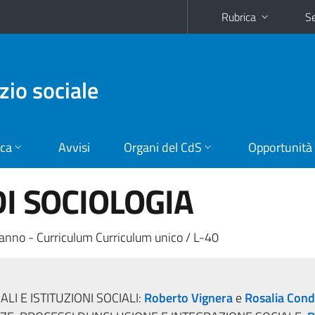
Rubrica
Se
zio sociale
ica
Avvisi
Organi del CdS
Opportunità
DI SOCIOLOGIA
anno - Curriculum Curriculum unico / L-40
LI E ISTITUZIONI SOCIALI:
Roberto Vignera
e
Rosalia Cond