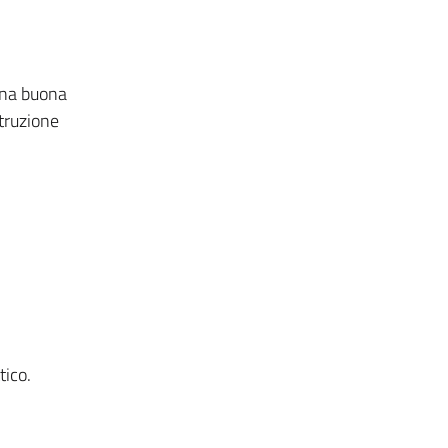
 una buona
struzione
tico.