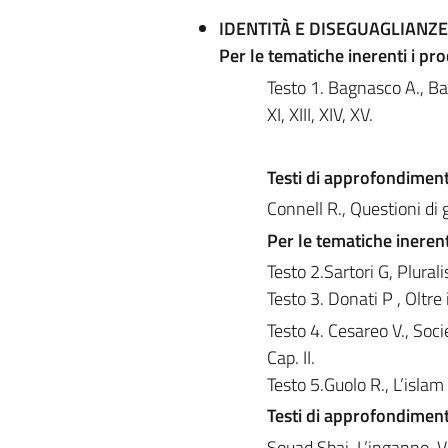
IDENTITÀ E DISEGUAGLIANZE
Per le tematiche inerenti i pro
Testo 1. Bagnasco A., Bar
XI, XIII, XIV, XV.
Testi di approfondiment
Connell R., Questioni di 
Per le tematiche inerent
Testo 2.Sartori G, Plural
Testo 3. Donati P , Oltre
Testo 4. Cesareo V., Soci
Cap. II.
Testo 5.Guolo R., L’isla
Testi di approfondiment
Souad Sbai, L’inganno. V