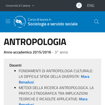
Vai al contenuto principale
Vai al menu di navigazione
ENG
Università di Catania
Corso di laurea in
Sociologia e servizio sociale
ANTROPOLOGIA
Anno accademico 2015/2016
- 3° anno
Docenti
FONDAMENTI DI ANTROPOLOGIA CULTURALE:
LA DIFFICILE SFIDA DELLA DIVERSITA':
Mara
Benadusi
METODI DELLA RICERCA ANTROPOLOGICA. LA
PRATICA ETNOGRAFICA TRA IMPLICAZIONI
TEORICHE E RICADUTE APPLICATIVE:
Mara
Benadusi