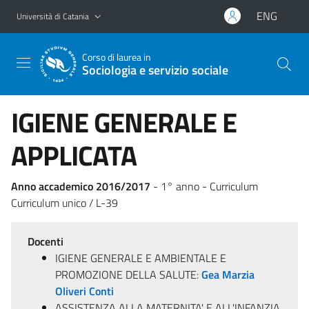
Vai al contenuto principale
Vai al menu di navigazione
ENG
Università di Catania
Corso di laurea in
Sociologia e servizio sociale
IGIENE GENERALE E
APPLICATA
Anno accademico 2016/2017
- 1° anno - Curriculum
Curriculum unico / L-39
Docenti
IGIENE GENERALE E AMBIENTALE E
PROMOZIONE DELLA SALUTE:
Gea Marzia
Oliveri Conti
ASSISTENZA ALLA MATERNITA' E ALL'INFANZIA