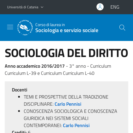
Vai al contenuto principale
Vai al menu di navigazione
ENG
Università di Catania
Corso di laurea in
Sociologia e servizio sociale
SOCIOLOGIA DEL DIRITTO
Anno accademico 2016/2017
- 3° anno - Curriculum
Curriculum L-39 e Curriculum Curriculum L-40
Docenti
TEMI E PROSPETTIVE DELLA TRADIZIONE
DISCIPLINARE:
Carlo Pennisi
CONOSCENZA SOCIOLOGICA E CONOSCENZA
GIURIDICA NEI SISTEMI SOCIALI
CONTEMPORANEI:
Carlo Pennisi
Crediti:
6