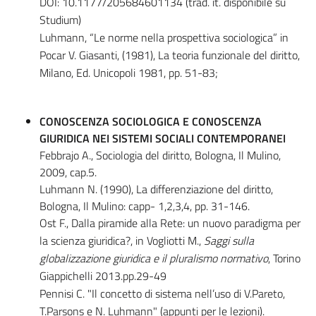
DOI: 10.1177/205684601134 (trad. it. disponibile su
Studium)
Luhmann, “Le norme nella prospettiva sociologica” in
Pocar V. Giasanti, (1981), La teoria funzionale del diritto,
Milano, Ed. Unicopoli 1981, pp. 51-83;
CONOSCENZA SOCIOLOGICA E CONOSCENZA
GIURIDICA NEI SISTEMI SOCIALI CONTEMPORANEI
Febbrajo A., Sociologia del diritto, Bologna, Il Mulino,
2009, cap.5.
Luhmann N. (1990), La differenziazione del diritto,
Bologna, Il Mulino: capp- 1,2,3,4, pp. 31-146.
Ost F., Dalla piramide alla Rete: un nuovo paradigma per
la scienza giuridica?, in Vogliotti M.,
Saggi sulla
globalizzazione giuridica e il pluralismo normativo
, Torino
Giappichelli 2013.pp.29-49
Pennisi C. "Il concetto di sistema nell’uso di V.Pareto,
T.Parsons e N. Luhmann" (appunti per le lezioni).