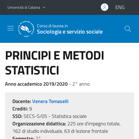
Vai al contenuto principale
Vai al menu di navigazione
ENG
Università di Catania
Corso di laurea in
Sociologia e servizio sociale
PRINCIPI E METODI
STATISTICI
Anno accademico 2019/2020
- 2° anno
Docente:
Venera Tomaselli
Crediti:
9
SSD:
SECS-S/05 - Statistica sociale
Organizzazione didattica:
225 ore d'impegno totale,
162 di studio individuale, 63 di lezione frontale
Semestre:
2°