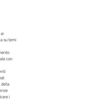
 ai
ca su temi
amento
ale con
enti
ioè
 della
cenze
care i