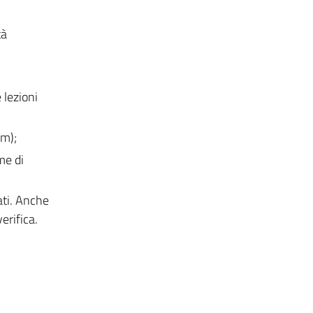
tà
 lezioni
um);
me di
ati. Anche
erifica.