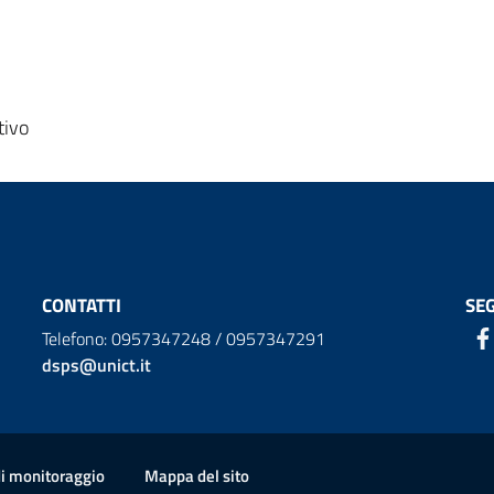
tivo
CONTATTI
SEG
Telefono: 0957347248 / 0957347291
dsps@unict.it
di monitoraggio
Mappa del sito