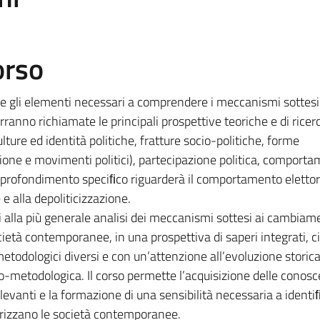
orso
nire gli elementi necessari a comprendere i meccanismi sottesi
ranno richiamate le principali prospettive teoriche e di ricer
ulture ed identità politiche, fratture socio-politiche, forme
ssione e movimenti politici), partecipazione politica, comport
approfondimento speciﬁco riguarderà il comportamento elettor
 e alla depoliticizzazione.
i alla più generale analisi dei meccanismi sottesi ai cambiam
ocietà contemporanee, in una prospettiva di saperi integrati, c
etodologici diversi e con un’attenzione all’evoluzione storica
ico-metodologica. Il corso permette l’acquisizione delle conos
levanti e la formazione di una sensibilità necessaria a identiﬁ
terizzano le società contemporanee.