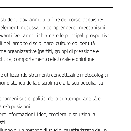
i studenti dovranno, alla fine del corso, acquisire:
 elementi necessari a comprendere i meccanismi
evanti. Verranno richiamate le principali prospettive
i nell'ambito disciplinare: culture ed identità
rme organizzative (partiti, gruppi di pressione e
olitica, comportamento elettorale e opinione
ze utilizzando strumenti concettuali e metodologici
one storica della disciplina e alla sua peculiarità
 fenomeni socio-politici della contemporaneità e
a e/o posizioni
re informazioni, idee, problemi e soluzioni a
sti
iluppo di un metodo di studio, caratterizzato da un