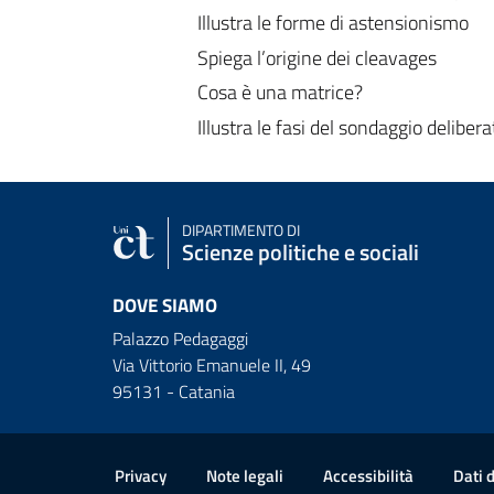
Illustra le forme di astensionismo
Spiega l’origine dei cleavages
Cosa è una matrice?
Illustra le fasi del sondaggio delibera
DIPARTIMENTO DI
Scienze politiche e sociali
DOVE SIAMO
Palazzo Pedagaggi
Via Vittorio Emanuele II, 49
95131 - Catania
Link e informazioni utili
Privacy
Note legali
Accessibilità
Dati 