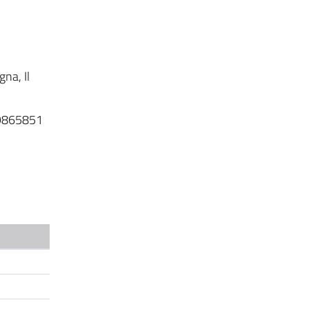
gna, Il
49865851