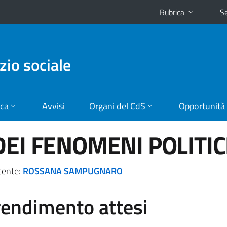
Rubrica
Se
zio sociale
ica
Avvisi
Organi del CdS
Opportunità
DEI FENOMENI POLITIC
cente:
ROSSANA SAMPUGNARO
prendimento attesi