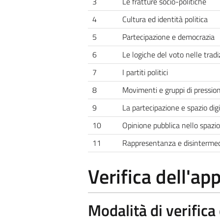
3
Le fratture socio-politiche
4
Cultura ed identità politica
5
Partecipazione e democrazia
6
Le logiche del voto nelle tradiz
7
I partiti politici
8
Movimenti e gruppi di pressio
9
La partecipazione e spazio digi
10
Opinione pubblica nello spazio
11
Rappresentanza e disintermed
Verifica dell'a
Modalità di verific