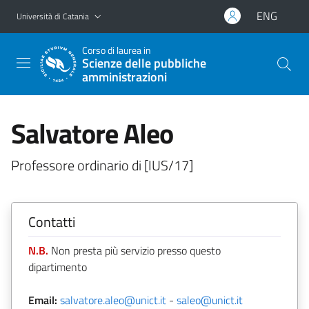
Vai al contenuto principale
Vai al menu di navigazione
ENG
Università di Catania
Corso di laurea in
Scienze delle pubbliche
amministrazioni
Salvatore Aleo
Professore ordinario di [IUS/17]
Contatti
N.B.
Non presta più servizio presso questo
dipartimento
Email:
salvatore.aleo@unict.it
-
saleo@unict.it