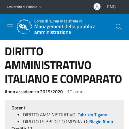
Vai al contenuto principale
Vai al menu di navigazione
ENG
Università di Catania
Corso di laurea magistrale in
Management della pubblica
amministrazione
DIRITTO
AMMINISTRATIVO
ITALIANO E COMPARATO
Anno accademico 2019/2020
- 1° anno
Docenti
DIRITTO AMMINISTRATIVO:
Fabrizio Tigano
DIRITTO PUBBLICO COMPARATO:
Biagio Andò
Crediti:
12