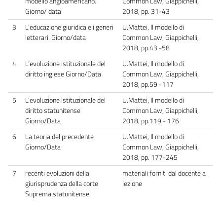
modello angloamericano.
Common Law, Giappichelli,
Giorno/ data
2018, pp. 31-43
3
L’educazione giuridica e i generi
U.Mattei, Il modello di
letterari. Giorno/data
Common Law, Giappichelli,
2018, pp.43 -58
4
L’evoluzione istituzionale del
U.Mattei, Il modello di
diritto inglese Giorno/Data
Common Law, Giappichelli,
2018, pp.59 -117
5
L’evoluzione istituzionale del
U.Mattei, Il modello di
diritto statunitense
Common Law, Giappichelli,
Giorno/Data
2018, pp.119 - 176
6
La teoria del precedente
U.Mattei, Il modello di
Giorno/Data
Common Law, Giappichelli,
2018, pp. 177-245
7
recenti evoluzioni della
materiali forniti dal docente a
giurisprudenza della corte
lezione
Suprema statunitense