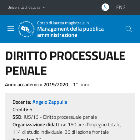
Vai al contenuto principale
Vai al menu di navigazione
ENG
Università di Catania
Corso di laurea magistrale in
Management della pubblica
amministrazione
DIRITTO PROCESSUALE
PENALE
Anno accademico 2019/2020
- 1° anno
Docente:
Angelo Zappulla
Crediti:
6
SSD:
IUS/16 - Diritto processuale penale
Organizzazione didattica:
150 ore d'impegno totale,
114 di studio individuale, 36 di lezione frontale
Semestre:
1°