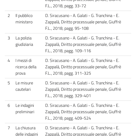
F.L., 2018, pagg. 33-72
2
Il pubblico
D. Siracusano - A. Galati - G. Tranchina - E.
ministero
Zappalà, Diritto processuale penale, Giuffrè
F.L., 2018, pagg. 95-108
3
La polizia
D. Siracusano - A. Galati - G. Tranchina - E.
giudiziaria
Zappalà, Diritto processuale penale, Giuffrè
F.L., 2018, pagg. 109-116
4
I mezzi di
D. Siracusano - A. Galati - G. Tranchina - E.
ricerca della
Zappalà, Diritto processuale penale, Giuffrè
prova
F.L., 2018, pagg. 311-325
5
Le misure
D. Siracusano - A. Galati - G. Tranchina - E.
cautelari
Zappalà, Diritto processuale penale, Giuffrè
F.L., 2018, pagg. 329-401
6
Le indagini
D. Siracusano - A. Galati - G. Tranchina - E.
preliminari
Zappalà, Diritto processuale penale, Giuffrè
F.L., 2018, pagg. 409-524
7
La chiusura
D. Siracusano - A. Galati - G. Tranchina - E.
delle indagini
Zappalà, Diritto processuale penale, Giuffrè