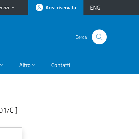
ENG
rvizi
Area riservata
Cerca
Altro
Contatti
01/C ]