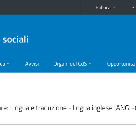
Rubrica
Se
 sociali
ica
Avvisi
Organi del CdS
Opportunità
nare: Lingua e traduzione - lingua inglese [ANGL-