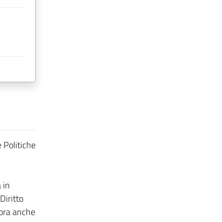
 Politiche
 in
Diritto
bora anche