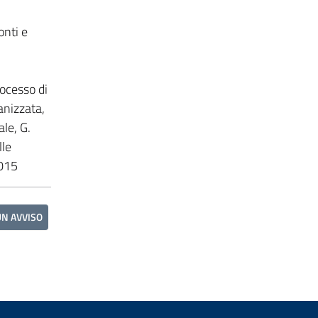
onti e
rocesso di
anizzata,
ale, G.
lle
2015
UN AVVISO