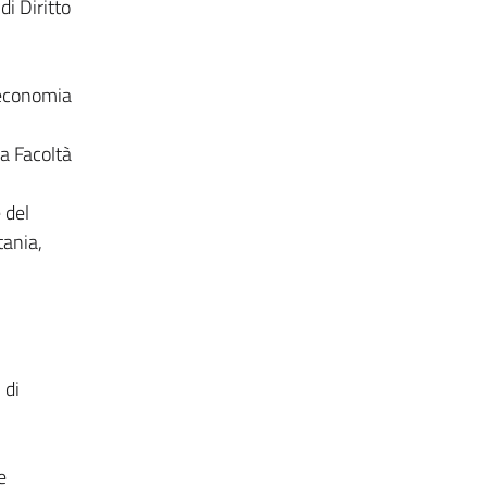
di Diritto
l’economia
la Facoltà
 del
tania,
 di
e