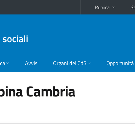
Rubrica
Se
 sociali
ica
Avvisi
Organi del CdS
Opportunità
ppina Cambria