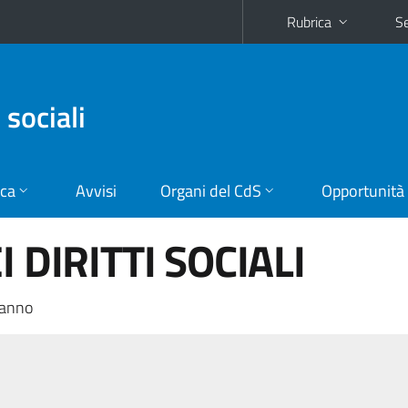
Rubrica
Se
 sociali
ica
Avvisi
Organi del CdS
Opportunità
I DIRITTI SOCIALI
 anno