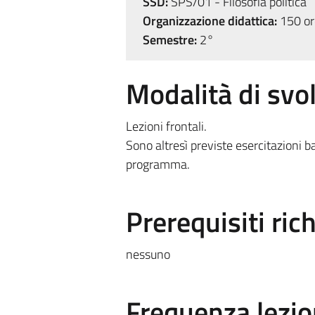
SSD:
SPS/01 - Filosofia politica
Organizzazione didattica:
150 ore
Semestre:
2°
Modalità di sv
Lezioni frontali.
Sono altresì previste esercitazioni b
programma.
Prerequisiti rich
nessuno
Frequenza lezio