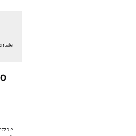
ontale
to
ezzo e