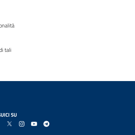
onalità
i tali
UICI SU