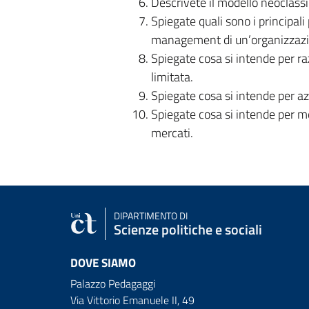
Descrivete il modello neoclassi
Spiegate quali sono i principal
management di un’organizzazi
Spiegate cosa si intende per raz
limitata.
Spiegate cosa si intende per azz
Spiegate cosa si intende per merc
mercati.
DIPARTIMENTO DI
Scienze politiche e sociali
DOVE SIAMO
Palazzo Pedagaggi
Via Vittorio Emanuele II, 49