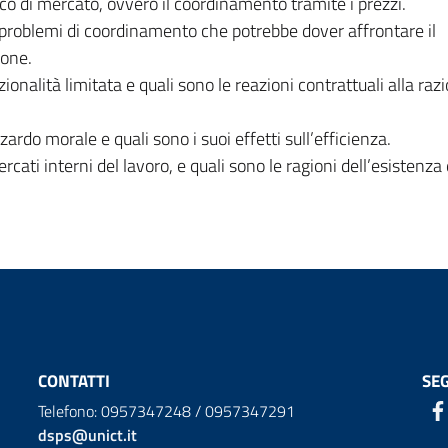
co di mercato, ovvero il coordinamento tramite i prezzi.
i problemi di coordinamento che potrebbe dover affrontare il
one.
ionalità limitata e quali sono le reazioni contrattuali alla razi
ardo morale e quali sono i suoi effetti sull’efficienza.
ati interni del lavoro, e quali sono le ragioni dell’esistenza d
CONTATTI
SEG
Telefono: 0957347248 / 0957347291
dsps@unict.it