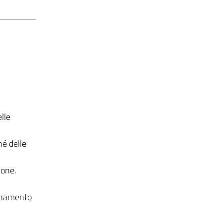
lle
hé delle
ione.
dinamento