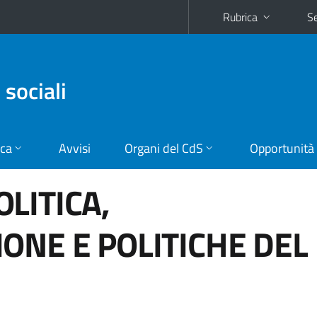
Rubrica
Se
 sociali
ica
Avvisi
Organi del CdS
Opportunità
LITICA,
ONE E POLITICHE DEL