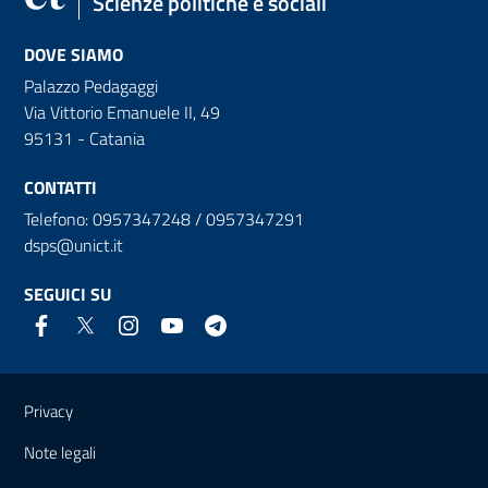
Scienze politiche e sociali
DOVE SIAMO
Palazzo Pedagaggi
Via Vittorio Emanuele II, 49
95131 - Catania
CONTATTI
Telefono: 0957347248 / 0957347291
dsps@unict.it
SEGUICI SU
Link e informazioni utili
Privacy
Note legali