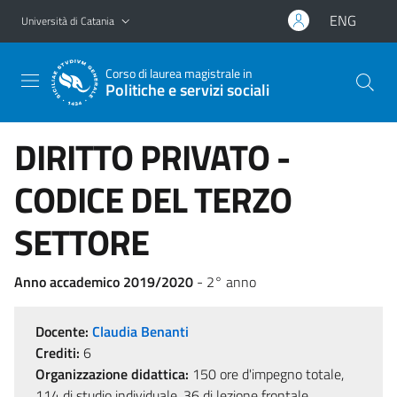
Vai al contenuto principale
Vai al menu di navigazione
ENG
Università di Catania
Corso di laurea magistrale in
Politiche e servizi sociali
DIRITTO PRIVATO -
CODICE DEL TERZO
SETTORE
Anno accademico 2019/2020
- 2° anno
Docente:
Claudia Benanti
Crediti:
6
Organizzazione didattica:
150 ore d'impegno totale,
114 di studio individuale, 36 di lezione frontale