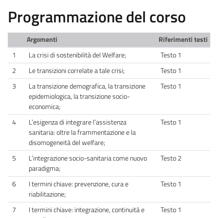
Programmazione del corso
Argomenti
Riferimenti testi
1
La crisi di sostenibilità del Welfare;
Testo 1
2
Le transizioni correlate a tale crisi;
Testo 1
3
La transizione demografica, la transizione
Testo 1
epidemiologica, la transizione socio-
economica;
4
L’esigenza di integrare l’assistenza
Testo 1
sanitaria: oltre la frammentazione e la
disomogeneità del welfare;
5
L’integrazione socio-sanitaria come nuovo
Testo 2
paradigma;
6
I termini chiave: prevenzione, cura e
Testo 1
riabilitazione;
7
I termini chiave: integrazione, continuità e
Testo 1