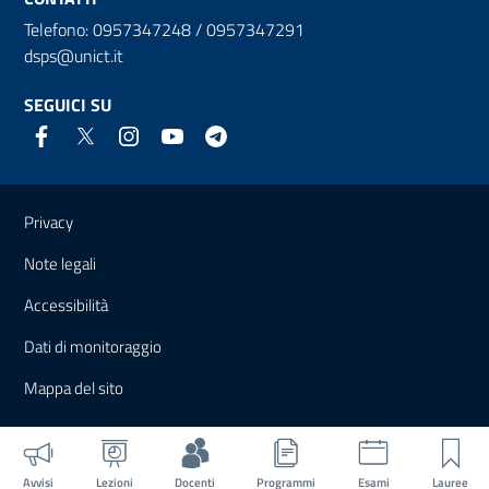
Telefono: 0957347248 / 0957347291
dsps@unict.it
SEGUICI SU
Link e informazioni utili
Privacy
Note legali
Accessibilità
Dati di monitoraggio
Mappa del sito
Avvisi
Lezioni
Docenti
Programmi
Esami
Lauree