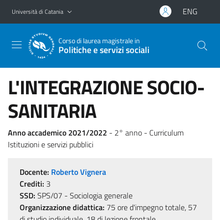
Vai al contenuto principale
Vai al menu di navigazione
ENG
Università di Catania
Corso di laurea magistrale in
Politiche e servizi sociali
L'INTEGRAZIONE SOCIO-
SANITARIA
Anno accademico 2021/2022
- 2° anno - Curriculum
Istituzioni e servizi pubblici
Docente:
Roberto Vignera
Crediti:
3
SSD:
SPS/07 - Sociologia generale
Organizzazione didattica:
75 ore d'impegno totale, 57
di studio individuale, 18 di lezione frontale