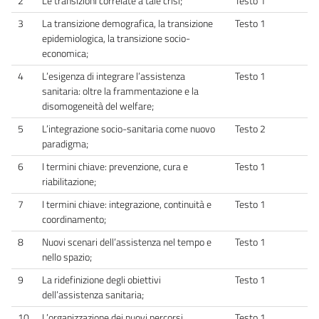
2
Le transizioni correlate a tale crisi;
Testo 1
3
La transizione demografica, la transizione
Testo 1
epidemiologica, la transizione socio-
economica;
4
L’esigenza di integrare l’assistenza
Testo 1
sanitaria: oltre la frammentazione e la
disomogeneità del welfare;
5
L’integrazione socio-sanitaria come nuovo
Testo 2
paradigma;
6
I termini chiave: prevenzione, cura e
Testo 1
riabilitazione;
7
I termini chiave: integrazione, continuità e
Testo 1
coordinamento;
8
Nuovi scenari dell’assistenza nel tempo e
Testo 1
nello spazio;
9
La ridefinizione degli obiettivi
Testo 1
dell’assistenza sanitaria;
10
L’organizzazione dei nuovi percorsi
Testo 1