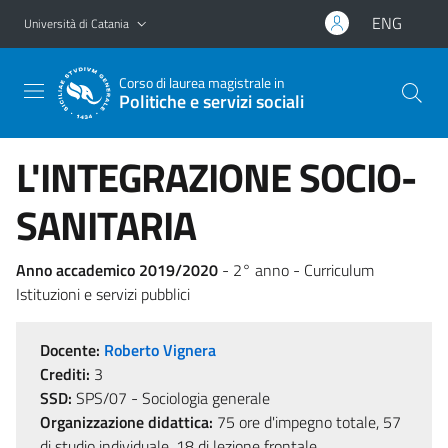
Vai al contenuto principale
Vai al menu di navigazione
ENG
Università di Catania
Corso di laurea magistrale in
Politiche e servizi sociali
L'INTEGRAZIONE SOCIO-
SANITARIA
Anno accademico 2019/2020
- 2° anno - Curriculum
Istituzioni e servizi pubblici
Docente:
Roberto Vignera
Crediti:
3
SSD:
SPS/07 - Sociologia generale
Organizzazione didattica:
75 ore d'impegno totale, 57
di studio individuale, 18 di lezione frontale