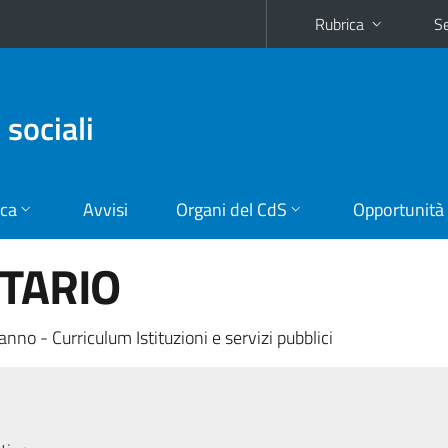
Rubrica
Se
 sociali
ica
Avvisi
Organi del CdS
Opportunità
ITARIO
anno - Curriculum Istituzioni e servizi pubblici