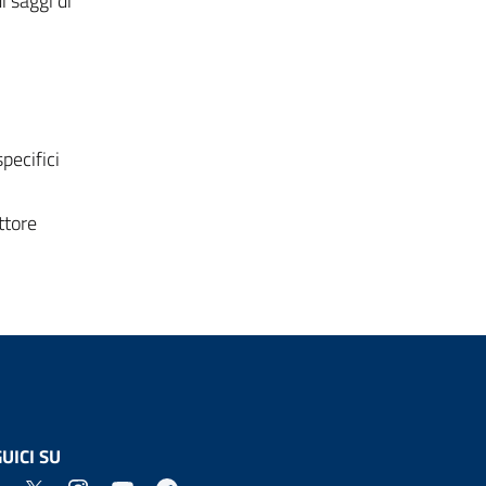
i saggi di
pecifici
ttore
UICI SU