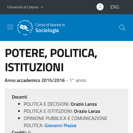
Vai al contenuto principale
Vai al menu di navigazione
ENG
Università di Catania
Corso di laurea in
Sociologia
POTERE, POLITICA,
ISTITUZIONI
Anno accademico 2015/2016
- 1° anno
Docenti
POLITICA E DECISIONI:
Orazio Lanza
POLITICA E ISTITUZIONI:
Orazio Lanza
OPINIONE PUBBLICA E COMUNICAZIONE
POLITICA:
Giovanni Piazza
Crediti:
9