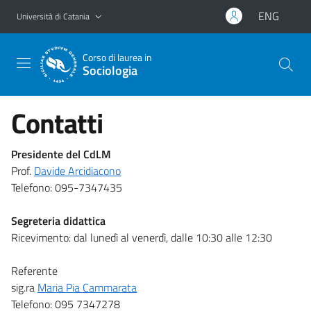
Vai al contenuto principale
Vai al menu di navigazione
ENG
Università di Catania
Corso di laurea in
Sociologia
Contatti
Presidente del CdLM
Prof.
Davide Arcidiacono
Telefono: 095-7347435
Segreteria didattica
Ricevimento:
dal lunedì al venerdì, dalle 10:30 alle 12:30
Referente
sig.ra
Maria Pia Cammarata
Telefono: 095 7347278