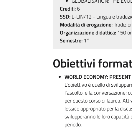
GLOBALISATION: THE EVO
Crediti:
6
SSD:
L-LIN/12 - Lingua e traduzi
Modalità di erogazione:
Tradizio
Organizzazione didattica:
150 ore
Semestre:
1°
Obiettivi format
WORLD ECONOMY: PRESENT 
L'obiettivo è quello di sviluppare
l’ascolto, e la conversazione; c
per questo corso di laurea. Attr
lessico appropriato per la discu
svilupperanno le loro capacità d
periodo.