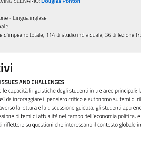
LVING SCENARIO:
Douglas Ponton
one - Lingua inglese
nale
 d'impegno totale, 114 di studio individuale, 36 di lezione fr
ivi
ISSUES AND CHALLENGES
 le capacità linguistiche degli studenti in tre aree principali: l
osì da incoraggiare il pensiero critico e autonomo su temi di r
averso la lettura e la discussione guidata, gli studenti appren
ssione di temi di attualità nel campo dell’economia politica, e
i riflettere su questioni che interessano il contesto globale i