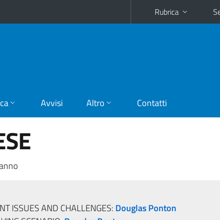
Rubrica
Se
ica
Avvisi
Altro
Contatti
ESE
 anno
T ISSUES AND CHALLENGES:
Douglas Ponton