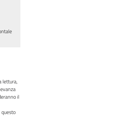
ontale
a lettura,
ilevanza
deranno il
n questo