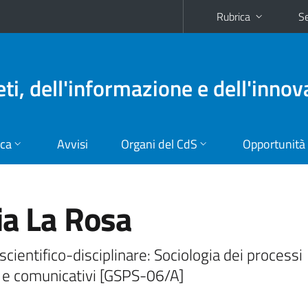
Rubrica
Se
eti, dell'informazione e dell'inno
ica
Avvisi
Organi del CdS
Opportunità
ia La Rosa
scientifico-disciplinare: Sociologia dei processi
i e comunicativi [GSPS-06/A]