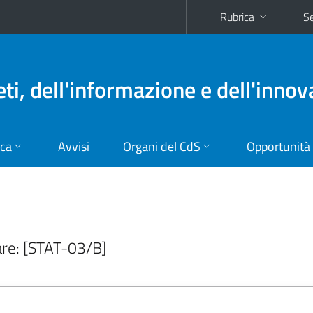
Rubrica
Se
eti, dell'informazione e dell'inno
ica
Avvisi
Organi del CdS
Opportunità
nare: [STAT-03/B]