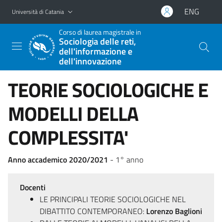
Vai al contenuto principale
Vai al menu di navigazione
ENG
Università di Catania
Corso di laurea magistrale in
Sociologia delle reti,
dell'informazione e
dell'innovazione
TEORIE SOCIOLOGICHE E
MODELLI DELLA
COMPLESSITA'
Anno accademico 2020/2021
- 1° anno
Docenti
LE PRINCIPALI TEORIE SOCIOLOGICHE NEL
DIBATTITO CONTEMPORANEO:
Lorenzo Baglioni