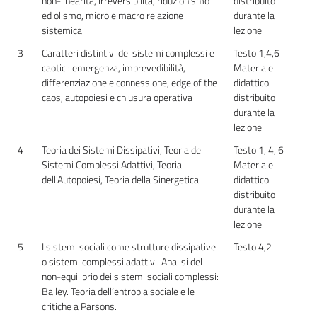
non-linearità, irreversibilità, riduzionismo
distribuito
ed olismo, micro e macro relazione
durante la
sistemica
lezione
3
Caratteri distintivi dei sistemi complessi e
Testo 1,4,6
caotici: emergenza, imprevedibilità,
Materiale
differenziazione e connessione, edge of the
didattico
caos, autopoiesi e chiusura operativa
distribuito
durante la
lezione
4
Teoria dei Sistemi Dissipativi, Teoria dei
Testo 1, 4, 6
Sistemi Complessi Adattivi, Teoria
Materiale
dell'Autopoiesi, Teoria della Sinergetica
didattico
distribuito
durante la
lezione
5
I sistemi sociali come strutture dissipative
Testo 4,2
o sistemi complessi adattivi. Analisi del
non-equilibrio dei sistemi sociali complessi:
Bailey. Teoria dell’entropia sociale e le
critiche a Parsons.