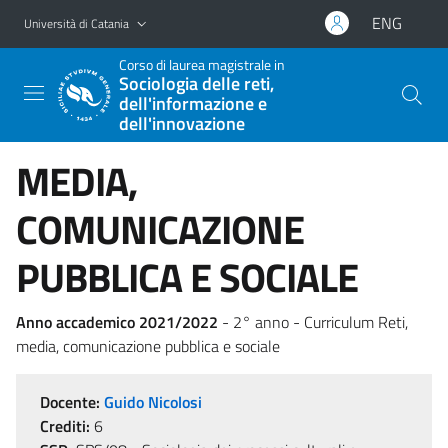
Vai al contenuto principale
Vai al menu di navigazione
ENG
Università di Catania
Corso di laurea magistrale in
Sociologia delle reti,
dell'informazione e
dell'innovazione
MEDIA,
COMUNICAZIONE
PUBBLICA E SOCIALE
Anno accademico 2021/2022
- 2° anno - Curriculum Reti,
media, comunicazione pubblica e sociale
Docente:
Guido Nicolosi
Crediti:
6