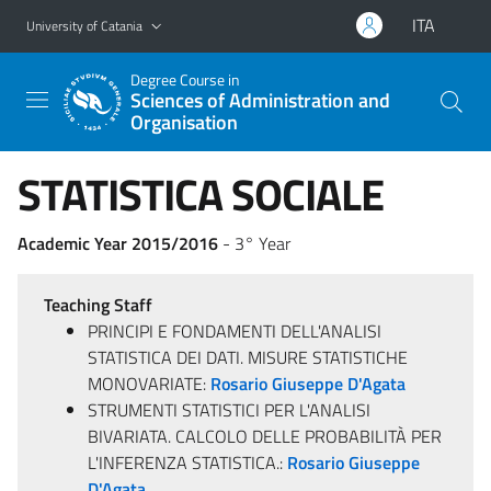
Go to main content
Go to navigation menu
ITA
University of Catania
Degree Course in
Sciences of Administration and
Organisation
STATISTICA SOCIALE
Academic Year 2015/2016
- 3° Year
Teaching Staff
PRINCIPI E FONDAMENTI DELL'ANALISI
STATISTICA DEI DATI. MISURE STATISTICHE
MONOVARIATE:
Rosario Giuseppe D'Agata
STRUMENTI STATISTICI PER L'ANALISI
BIVARIATA. CALCOLO DELLE PROBABILITÀ PER
L'INFERENZA STATISTICA.:
Rosario Giuseppe
D'Agata