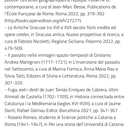
contemporaine, a cura di Jean-Marc Besse, Publications de
l’École française de Rome, Roma 2022, pp. 379-392
(http://books.openedition.org/efr/27277).
- Le Antiche Siracuse tra XVI e XVII secolo: fonti inedite ed
opere celebri, in Siracusa antica. Nuove prospettive di ricerca, a
cura di Fabrizio Nicoletti, Regione Siciliana, Palermo 2022, pp.
479-509.
- Il passato nelle immagini spazio-temporali di Girolamo
Andrea Martignoni (1717-1721), in L’invenzione del passato
nel Settecento, a cura di Marina Formica, Anna Maria Rao e
Silvia Tatti, Edizioni di Storia e Letteratura, Roma 2022, pp.
307-320.
- Fuga, exili i destí de Juan Tomás Enríquez de Cabrera, últim
Almirall de Castella (1702-1705), in Historia connectada entre
Catalunya i la Mediterrania (segles XVI-XVIII), a cura di Jaume
Dantì, Rafael Dalmau Editor, Barcellona 2021, pp. 347-367.
- Rosario Romeo, studente di Scienze politiche a Catania e
Roma (1941-1947), in Per una storia dell’Università di Catania.