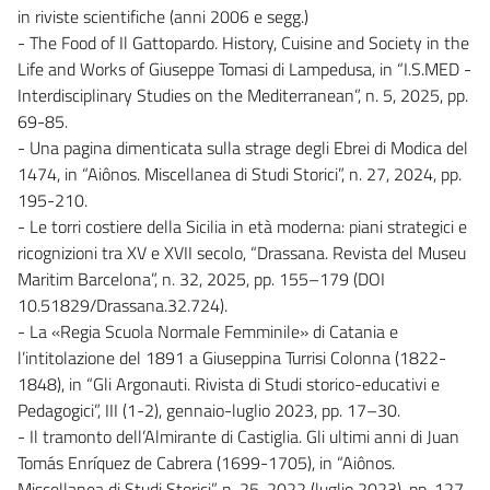
in riviste scientifiche (anni 2006 e segg.)
- The Food of Il Gattopardo. History, Cuisine and Society in the
Life and Works of Giuseppe Tomasi di Lampedusa, in “I.S.MED -
Interdisciplinary Studies on the Mediterranean”, n. 5, 2025, pp.
69-85.
- Una pagina dimenticata sulla strage degli Ebrei di Modica del
1474, in “Aiônos. Miscellanea di Studi Storici”, n. 27, 2024, pp.
195-210.
- Le torri costiere della Sicilia in età moderna: piani strategici e
ricognizioni tra XV e XVII secolo, “Drassana. Revista del Museu
Maritim Barcelona”, n. 32, 2025, pp. 155–179 (DOI
10.51829/Drassana.32.724).
- La «Regia Scuola Normale Femminile» di Catania e
l’intitolazione del 1891 a Giuseppina Turrisi Colonna (1822-
1848), in “Gli Argonauti. Rivista di Studi storico-educativi e
Pedagogici”, III (1-2), gennaio-luglio 2023, pp. 17–30.
- Il tramonto dell’Almirante di Castiglia. Gli ultimi anni di Juan
Tomás Enríquez de Cabrera (1699-1705), in “Aiônos.
Miscellanea di Studi Storici”, n. 25, 2022 (luglio 2023), pp. 127-