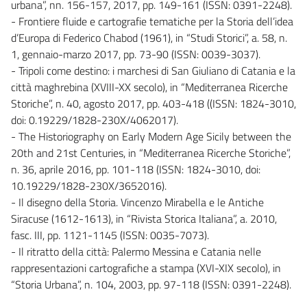
urbana”, nn. 156-157, 2017, pp. 149-161 (ISSN: 0391-2248).
- Frontiere fluide e cartografie tematiche per la Storia dell’idea
d’Europa di Federico Chabod (1961), in “Studi Storici”, a. 58, n.
1, gennaio-marzo 2017, pp. 73-90 (ISSN: 0039-3037).
- Tripoli come destino: i marchesi di San Giuliano di Catania e la
città maghrebina (XVIII-XX secolo), in “Mediterranea Ricerche
Storiche”, n. 40, agosto 2017, pp. 403-418 ((ISSN: 1824-3010,
doi: 0.19229/1828-230X/4062017).
- The Historiography on Early Modern Age Sicily between the
20th and 21st Centuries, in “Mediterranea Ricerche Storiche”,
n. 36, aprile 2016, pp. 101-118 (ISSN: 1824-3010, doi:
10.19229/1828-230X/3652016).
- Il disegno della Storia. Vincenzo Mirabella e le Antiche
Siracuse (1612-1613), in “Rivista Storica Italiana”, a. 2010,
fasc. III, pp. 1121-1145 (ISSN: 0035-7073).
- Il ritratto della città: Palermo Messina e Catania nelle
rappresentazioni cartografiche a stampa (XVI-XIX secolo), in
“Storia Urbana”, n. 104, 2003, pp. 97-118 (ISSN: 0391-2248).