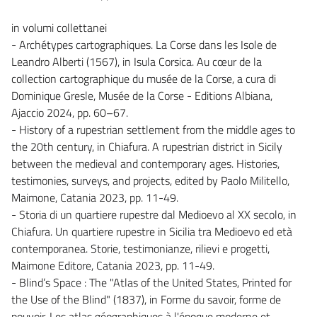
in volumi collettanei
- Archétypes cartographiques. La Corse dans les Isole de
Leandro Alberti (1567), in Isula Corsica. Au cœur de la
collection cartographique du musée de la Corse, a cura di
Dominique Gresle, Musée de la Corse - Editions Albiana,
Ajaccio 2024, pp. 60–67.
- History of a rupestrian settlement from the middle ages to
the 20th century, in Chiafura. A rupestrian district in Sicily
between the medieval and contemporary ages. Histories,
testimonies, surveys, and projects, edited by Paolo Militello,
Maimone, Catania 2023, pp. 11-49.
- Storia di un quartiere rupestre dal Medioevo al XX secolo, in
Chiafura. Un quartiere rupestre in Sicilia tra Medioevo ed età
contemporanea. Storie, testimonianze, rilievi e progetti,
Maimone Editore, Catania 2023, pp. 11-49.
- Blind’s Space : The "Atlas of the United States, Printed for
the Use of the Blind" (1837), in Forme du savoir, forme de
pouvoir. Les atlas géographiques à l'époque moderne et