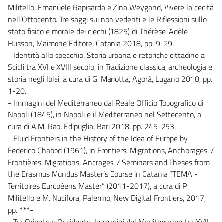
Militello, Emanuele Rapisarda e Zina Weygand, Vivere la cecità
nell’Ottocento. Tre saggi sui non vedenti e le Riflessioni sullo
stato fisico e morale dei ciechi (1825) di Thérèse-Adèle
Husson, Maimone Editore, Catania 2018, pp. 9-29.
- Identità allo specchio. Storia urbana e retoriche cittadine a
Scicli tra XVI e XVIII secolo, in Tradizione classica, archeologia e
storia negli Iblei, a cura di G. Mariotta, Agorà, Lugano 2018, pp.
1-20.
- Immagini del Mediterraneo dal Reale Officio Topografico di
Napoli (1845), in Napoli e il Mediterraneo nel Settecento, a
cura di A.M. Rao, Edipuglia, Bari 2018, pp. 245-253.
- Fluid Frontiers in the History of the Idea of Europe by
Federico Chabod (1961), in Frontiers, Migrations, Anchorages. /
Frontières, Migrations, Ancrages. / Seminars and Theses from
the Erasmus Mundus Master’s Course in Catania “TEMA -
Territoires Européens Master” (2011-2017), a cura di P.
Militello e M. Nucifora, Palermo, New Digital Frontiers, 2017,
pp. ***-
- Tra Oriente e Occidente. Immagini del Mediterraneo tra XVII