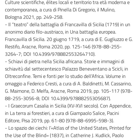
Culture scientifiche, élites locali e territorio tra età moderna e
contemporanea, a cura di Pinella Di Gregorio, il Mulino,
Bologna 2021, pp. 249-258.
- Il “teatro” della battaglia di Francavilla di Sicilia (1719) in un
anonimo diario filo-austriaco, in Una battaglia europea.
Francavilla di Sicilia. 20 giugno 1719, a cura di E. Gugliuzzo e G.
Restifo, Aracne, Roma 2020, pp. 125-146 (978-88-255-
3264-7; DOI 10.4399/978882553264710).
- Schiavi di pietra nella Sicilia africana. Storie e immagini di
schiavitù dal settecentesco Palazzo Beneventano a Scicli, in
Oltreconfine. Temi e fonti per lo studio dell’Africa. Volume in
omaggio a Federico Cresti, a cura di A. Baldinetti, M. Cassarino,
G. Maimone, D. Melfa, Aracne, Roma 2019, pp. 105-117 (978-
88-255-3056-8; DOI 10.4399/97888255305687).
- I Graecorum Casalia in Sicilia (XV-XVI secolo). Con Appendice,
in La terra ai forestieri, a cura di Giampaolo Salice, Pacini
Editore, Pisa 2019, pp. 61-80 (978-88-6995-598-3).
- Lo spazio dei ciechi: l’«Atlas of the United States, Printed for
the Use of the Blind» (1837), in Catherine J. Kudlick, Paolo