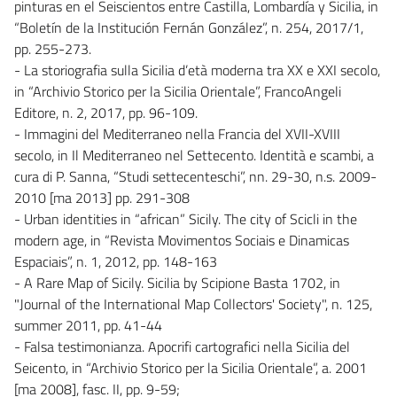
pinturas en el Seiscientos entre Castilla, Lombardía y Sicilia, in
“Boletín de la Institución Fernán González”, n. 254, 2017/1,
pp. 255-273.
- La storiografia sulla Sicilia d’età moderna tra XX e XXI secolo,
in “Archivio Storico per la Sicilia Orientale”, FrancoAngeli
Editore, n. 2, 2017, pp. 96-109.
- Immagini del Mediterraneo nella Francia del XVII-XVIII
secolo, in Il Mediterraneo nel Settecento. Identità e scambi, a
cura di P. Sanna, “Studi settecenteschi”, nn. 29-30, n.s. 2009-
2010 [ma 2013] pp. 291-308
- Urban identities in “african” Sicily. The city of Scicli in the
modern age, in “Revista Movimentos Sociais e Dinamicas
Espaciais”, n. 1, 2012, pp. 148-163
- A Rare Map of Sicily. Sicilia by Scipione Basta 1702, in
"Journal of the International Map Collectors' Society", n. 125,
summer 2011, pp. 41-44
- Falsa testimonianza. Apocrifi cartografici nella Sicilia del
Seicento, in “Archivio Storico per la Sicilia Orientale”, a. 2001
[ma 2008], fasc. II, pp. 9-59;