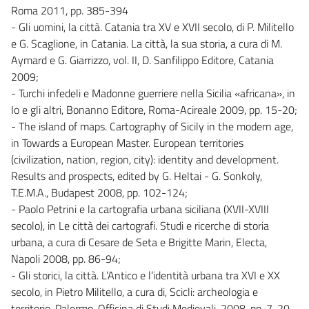
Roma 2011, pp. 385-394
- Gli uomini, la città. Catania tra XV e XVII secolo, di P. Militello
e G. Scaglione, in Catania. La città, la sua storia, a cura di M.
Aymard e G. Giarrizzo, vol. II, D. Sanfilippo Editore, Catania
2009;
- Turchi infedeli e Madonne guerriere nella Sicilia «africana», in
Io e gli altri, Bonanno Editore, Roma-Acireale 2009, pp. 15-20;
- The island of maps. Cartography of Sicily in the modern age,
in Towards a European Master. European territories
(civilization, nation, region, city): identity and development.
Results and prospects, edited by G. Heltai - G. Sonkoly,
T.E.M.A., Budapest 2008, pp. 102-124;
- Paolo Petrini e la cartografia urbana siciliana (XVII-XVIII
secolo), in Le città dei cartografi. Studi e ricerche di storia
urbana, a cura di Cesare de Seta e Brigitte Marin, Electa,
Napoli 2008, pp. 86-94;
- Gli storici, la città. L’Antico e l’identità urbana tra XVI e XX
secolo, in Pietro Militello, a cura di, Scicli: archeologia e
territorio, Palermo, Officina di Studi Medievali, 2008, pp. 7-20